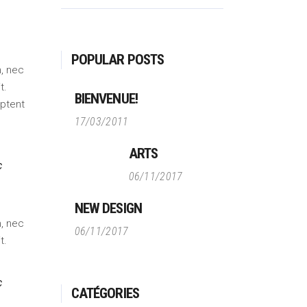
POPULAR POSTS
m, nec
t.
BIENVENUE!
aptent
17/03/2011
ARTS
c
06/11/2017
NEW DESIGN
m, nec
06/11/2017
t.
c
CATÉGORIES