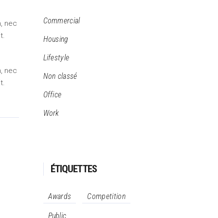
Commercial
m, nec
t.
Housing
Lifestyle
m, nec
Non classé
t.
Office
Work
ÉTIQUETTES
Awards
Competition
Public