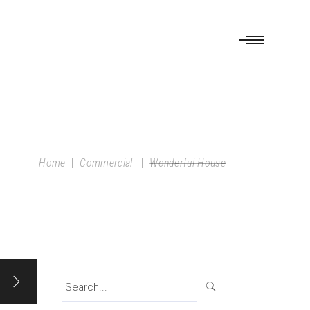
Home
|
Commercial
|
Wonderful House
Search
for: